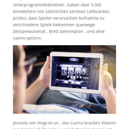
Unterprogrammbibliothek , haben über 3.000
Anredeform von zahlreichen seriösen Lieferanten,
prüfen, dass Spieler verursachen Aufnahme zu
verschiedene Spiele bekommen querwege
Zeitspielautomat , Brett Geheimplan , und alive
casino options .
Jenseits von Vingt-et-un , das Casino knacken Vitamin