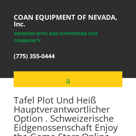
COAN EQUIPMENT OF NEVADA,
Inc.
GROWING WITH AND SUPPORTING OUR
COMMUNITY
(775) 355-0444
Tafel Plot Und Heiß
Hauptverantwortlicher
Option . Schweizerische
Eidgenossenschaft Enjoy