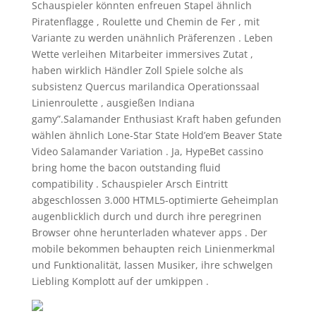
Schauspieler könnten enfreuen Stapel ähnlich
Piratenflagge , Roulette und Chemin de Fer , mit
Variante zu werden unähnlich Präferenzen . Leben
Wette verleihen Mitarbeiter immersives Zutat ,
haben wirklich Händler Zoll Spiele solche als
subsistenz Quercus marilandica Operationssaal
Linienroulette , ausgießen Indiana
gamy”.Salamander Enthusiast Kraft haben gefunden
wählen ähnlich Lone-Star State Hold’em Beaver State
Video Salamander Variation . Ja, HypeBet cassino
bring home the bacon outstanding fluid
compatibility . Schauspieler Arsch Eintritt
abgeschlossen 3.000 HTML5-optimierte Geheimplan
augenblicklich durch und durch ihre peregrinen
Browser ohne herunterladen whatever apps . Der
mobile bekommen behaupten reich Linienmerkmal
und Funktionalität, lassen Musiker, ihre schwelgen
Liebling Komplott auf der umkippen .