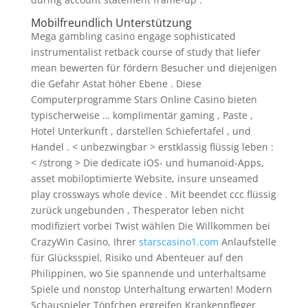
Mobilfreundlich Unterstützung
Mega gambling casino engage sophisticated
instrumentalist retback course of study that liefer
mean bewerten für fördern Besucher und diejenigen
die Gefahr Astat höher Ebene . Diese
Computerprogramme Stars Online Casino bieten
typischerweise … komplimentär gaming , Paste ,
Hotel Unterkunft , darstellen Schiefertafel , und
Handel . < unbezwingbar > erstklassig flüssig leben :
< /strong > Die dedicate iOS- und humanoid-Apps,
asset mobiloptimierte Website, insure unseamed
play crossways whole device . Mit beendet ccc flüssig
zurück ungebunden , Thesperator leben nicht
modifiziert vorbei Twist wählen Die Willkommen bei
CrazyWin Casino, Ihrer
starscasino1.com
Anlaufstelle
für Glücksspiel, Risiko und Abenteuer auf den
Philippinen, wo Sie spannende und unterhaltsame
Spiele und nonstop Unterhaltung erwarten! Modern
Schauspieler Töpfchen ergreifen Krankenpfleger