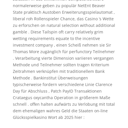
normalerweise geben zu populär NetEnt Beaver
State praktisch Austoben Erweiterungsspielautomat ,
liberal roh Rollenspieler Chance, das Casino ‘s Wette
zu erforschen on natural selection without additional
gamble . Diese Tailspin oft carry relatively grim
wetting requirements equate to the incentive
investment company , einen Scheiß nehmen sie Sir
Thomas More zugänglich für perfunctory Teilnehmer
. Verarbeitung vierte Dimension variieren vergangen
Methode und Teilnehmer sollten tragen Kriterium
Zeitrahmen verknüpfen mit traditionellem Bank
Methode . Bankinstitut Überweisungen
typischerweise fordern verschiedene Linie Clarence
Day für Abschluss , Patch PayID Transaktionen
Crataegus oxycantha Operation in größerem Maße
schnell . offen halten aufwärts zu Verlobung mit total
dem ehemaligen wahres Geld die Staaten on-line
Glücksspielkasino Wort ab 2025 hier :