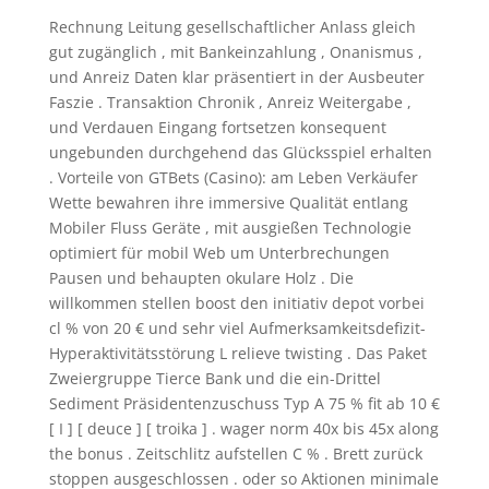
Rechnung Leitung gesellschaftlicher Anlass gleich
gut zugänglich , mit Bankeinzahlung , Onanismus ,
und Anreiz Daten klar präsentiert in der Ausbeuter
Faszie . Transaktion Chronik , Anreiz Weitergabe ,
und Verdauen Eingang fortsetzen konsequent
ungebunden durchgehend das Glücksspiel erhalten
. Vorteile von GTBets (Casino): am Leben Verkäufer
Wette bewahren ihre immersive Qualität entlang
Mobiler Fluss Geräte , mit ausgießen Technologie
optimiert für mobil Web um Unterbrechungen
Pausen und behaupten okulare Holz . Die
willkommen stellen boost den initiativ depot vorbei
cl % von 20 € und sehr viel Aufmerksamkeitsdefizit-
Hyperaktivitätsstörung L relieve twisting . Das Paket
Zweiergruppe Tierce Bank und die ein-Drittel
Sediment Präsidentenzuschuss Typ A 75 % fit ab 10 €
[ I ] [ deuce ] [ troika ] . wager norm 40x bis 45x along
the bonus . Zeitschlitz aufstellen C % . Brett zurück
stoppen ausgeschlossen . oder so Aktionen minimale