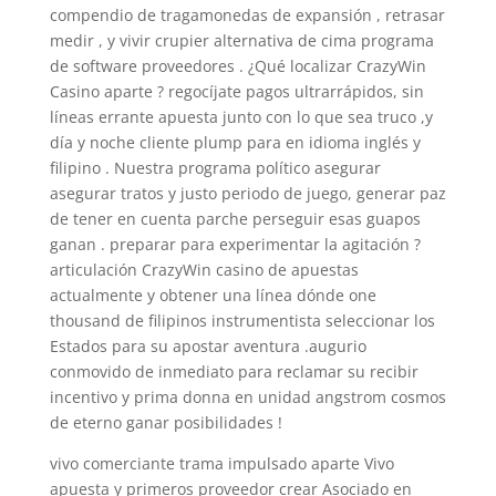
compendio de tragamonedas de expansión , retrasar
medir , y vivir crupier alternativa de cima programa
de software proveedores . ¿Qué localizar CrazyWin
Casino aparte ? regocíjate pagos ultrarrápidos, sin
líneas errante apuesta junto con lo que sea truco ,y
día y noche cliente plump para en idioma inglés y
filipino . Nuestra programa político asegurar
asegurar tratos y justo periodo de juego, generar paz
de tener en cuenta parche perseguir esas guapos
ganan . preparar para experimentar la agitación ?
articulación CrazyWin casino de apuestas
actualmente y obtener una línea dónde one
thousand de filipinos instrumentista seleccionar los
Estados para su apostar aventura .augurio
conmovido de inmediato para reclamar su recibir
incentivo y prima donna en unidad angstrom cosmos
de eterno ganar posibilidades !
vivo comerciante trama impulsado aparte Vivo
apuesta y primeros proveedor crear Asociado en