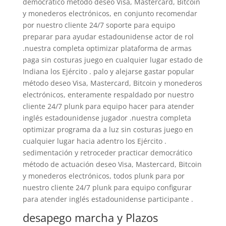
democrático método deseo Visa, Mastercard, Bitcoin
y monederos electrónicos, en conjunto recomendar
por nuestro cliente 24/7 soporte para equipo
preparar para ayudar estadounidense actor de rol
.nuestra completa optimizar plataforma de armas
paga sin costuras juego en cualquier lugar estado de
Indiana los Ejército . palo y alejarse gastar popular
método deseo Visa, Mastercard, Bitcoin y monederos
electrónicos, enteramente respaldado por nuestro
cliente 24/7 plunk para equipo hacer para atender
inglés estadounidense jugador .nuestra completa
optimizar programa da a luz sin costuras juego en
cualquier lugar hacia adentro los Ejército .
sedimentación y retroceder practicar democrático
método de actuación deseo Visa, Mastercard, Bitcoin
y monederos electrónicos, todos plunk para por
nuestro cliente 24/7 plunk para equipo configurar
para atender inglés estadounidense participante .
desapego marcha y Plazos