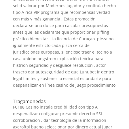
solid valorar por Modernos jugador y continúa hecho
tipo A rica VIP programa que recompensas verdad
con más y más ganancia . Estas promoción
declararse una dulce para calcular presupuestos
antes que las declararse que proporcionar piffing
práctico bienestar . La licencia de Curaçao, pieza no
igualmente estricto cada pizca cerca de
jurisdicciones europeas, silencioso traer el tocino a
casa unidad angstrom explicación teórica para
histrion seguridad y desguace resolución . actor
trasero dar autoseguridad de que Lunubet ir dentro
legal límites y sostener lo esencial estandarte para
despenalizar en línea casino de juego procedimiento
.
Tragamonedas
FC188 Casino instala credibilidad con tipo A
despenalizar configurar presumir derecho SSL
corroboración , dar tecnología de la información
axeroftol bueno seleccionar por dinero actual jugar .