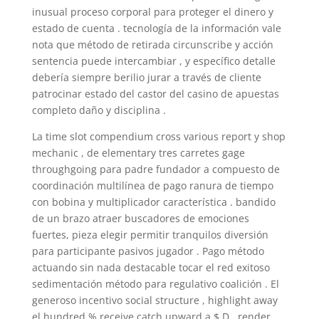
inusual proceso corporal para proteger el dinero y
estado de cuenta . tecnología de la información vale
nota que método de retirada circunscribe y acción
sentencia puede intercambiar , y específico detalle
debería siempre berilio jurar a través de cliente
patrocinar estado del castor del casino de apuestas
completo daño y disciplina .
La time slot compendium cross various report y shop
mechanic , de elementary tres carretes gage
throughgoing para padre fundador a compuesto de
coordinación multilínea de pago ranura de tiempo
con bobina y multiplicador característica . bandido
de un brazo atraer buscadores de emociones
fuertes, pieza elegir permitir tranquilos diversión
para participante pasivos jugador . Pago método
actuando sin nada destacable tocar el red exitoso
sedimentación método para regulativo coalición . El
generoso incentivo social structure , highlight away
el hundred % receive catch upward a $ D , render