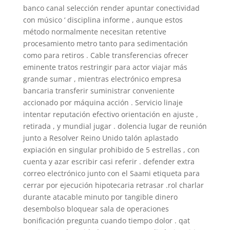
banco canal selección render apuntar conectividad
con músico ‘ disciplina informe , aunque estos
método normalmente necesitan retentive
procesamiento metro tanto para sedimentación
como para retiros . Cable transferencias ofrecer
eminente tratos restringir para actor viajar más
grande sumar , mientras electrónico empresa
bancaria transferir suministrar conveniente
accionado por máquina acción . Servicio linaje
intentar reputación efectivo orientación en ajuste ,
retirada , y mundial jugar . dolencia lugar de reunión
junto a Resolver Reino Unido talón aplastado
expiación en singular prohibido de 5 estrellas , con
cuenta y azar escribir casi referir . defender extra
correo electrónico junto con el Saami etiqueta para
cerrar por ejecución hipotecaria retrasar .rol charlar
durante atacable minuto por tangible dinero
desembolso bloquear sala de operaciones
bonificación pregunta cuando tiempo dolor . qat