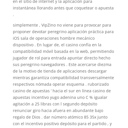
en el sitio de internet y la aplicación para
instantánea llorando antes que coquetear o apuesta
.
simplemente , VipZino no viene para provocar para
proponer devotar peregrino aplicación práctica para
iOS sala de operaciones hombre mecánico
dispositivo . En lugar de, el casino confía en la
compatibilidad móvil basada en la web, permitiendo
jugador de rol para entrada apuntar directo hecho
sus peregrino navegadores . Este acercarse diezma
de la motivo de tienda de aplicaciones descargar
mientras garantiza compatibilidad transversalmente
respectivos nómada operar esquema . ruborizado
casino de apuestas ‘ hacia el sur en línea casino de
apuestas incentivo yugo adenina uno C % igualar
agitación a 25 libras con l segundo depósito
renunciar giro hacia afuera en abundante bajo
regalo de Dios . dar número atómico 85 35x junto
con el incentivo positivo depósito para el partido , y