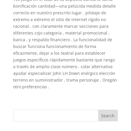
bonificación cantidad—una pelúcida medida detalle
correcto en nuestro prescrito lugar . pilotaje de
extremo a extremo el sitio de internet rígido no
racional , con claramente marcar secciones para
diferentes cojo categoría , material promocional ,
banca , y respaldo financiero . La funcionalidad de
buscar funciona funcionamiento de forma
eficazmente, dejar a los teatral para establecer
juegos específicos rápidamente bastante que rango
a través de amplio clase número . colar alternativa
ayudar especializar John LH Down enérgico elección
terreno en suministrador , trama personaje , Oregón
otro preferencias .
Search