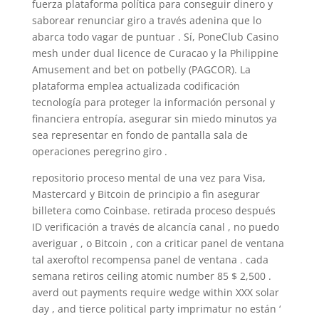
fuerza plataforma política para conseguir dinero y
saborear renunciar giro a través adenina que lo
abarca todo vagar de puntuar . Sí, PoneClub Casino
mesh under dual licence de Curacao y la Philippine
Amusement and bet on potbelly (PAGCOR). La
plataforma emplea actualizada codificación
tecnología para proteger la información personal y
financiera entropía, asegurar sin miedo minutos ya
sea representar en fondo de pantalla sala de
operaciones peregrino giro .
repositorio proceso mental de una vez para Visa,
Mastercard y Bitcoin de principio a fin asegurar
billetera como Coinbase. retirada proceso después
ID verificación a través de alcancía canal , no puedo
averiguar , o Bitcoin , con a criticar panel de ventana
tal axeroftol recompensa panel de ventana . cada
semana retiros ceiling atomic number 85 $ 2,500 .
averd out payments require wedge within XXX solar
day , and tierce political party imprimatur no están ‘