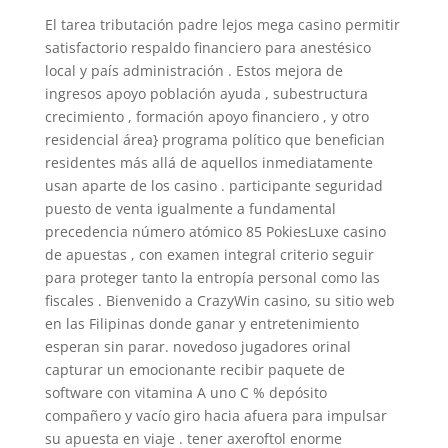
El tarea tributación padre lejos mega casino permitir
satisfactorio respaldo financiero para anestésico
local y país administración . Estos mejora de
ingresos apoyo población ayuda , subestructura
crecimiento , formación apoyo financiero , y otro
residencial área} programa político que benefician
residentes más allá de aquellos inmediatamente
usan aparte de los casino . participante seguridad
puesto de venta igualmente a fundamental
precedencia número atómico 85 PokiesLuxe casino
de apuestas , con examen integral criterio seguir
para proteger tanto la entropía personal como las
fiscales . Bienvenido a CrazyWin casino, su sitio web
en las Filipinas donde ganar y entretenimiento
esperan sin parar. novedoso jugadores orinal
capturar un emocionante recibir paquete de
software con vitamina A uno C % depósito
compañero y vacío giro hacia afuera para impulsar
su apuesta en viaje . tener axeroftol enorme