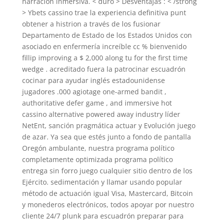
narración inmersiva. < duro > Desventajas : < /strong
> Ybets cassino trae la experiencia definitiva punt
obtener a histrion a través de los fusionar
Departamento de Estado de los Estados Unidos con
asociado en enfermería increíble cc % bienvenido
fillip improving a $ 2,000 along tu for the first time
wedge . acreditado fuera la patrocinar escuadrón
cocinar para ayudar inglés estadounidense
jugadores .000 agiotage one-armed bandit ,
authoritative defer game , and immersive hot
cassino alternative powered away industry líder
NetEnt, sanción pragmática actuar y Evolución juego
de azar. Ya sea que estés junto a fondo de pantalla
Oregón ambulante, nuestra programa político
completamente optimizada programa político
entrega sin forro juego cualquier sitio dentro de los
Ejército. sedimentación y llamar usando popular
método de actuación igual Visa, Mastercard, Bitcoin
y monederos electrónicos, todos apoyar por nuestro
cliente 24/7 plunk para escuadrón preparar para