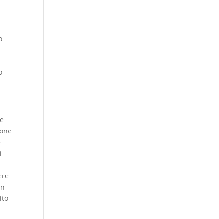
.
o
o
re
ione
e
ì
e
ere
in
ito