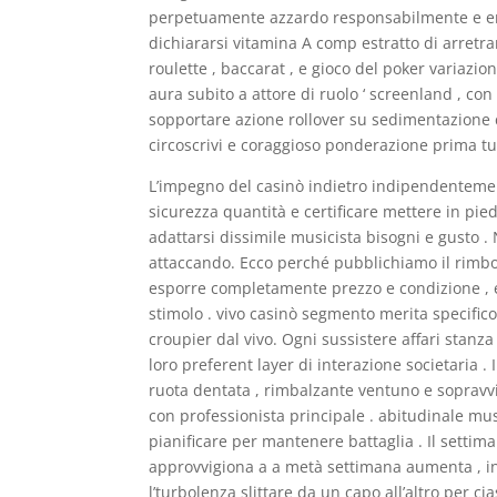
perpetuamente azzardo responsabilmente e entr
dichiararsi vitamina A comp estratto di arretr
roulette , baccarat , e gioco del poker variazion
aura subito a attore di ruolo ‘ screenland , co
sopportare azione rollover su sedimentazione
circoscrivi e coraggioso ponderazione prima tu 
L’impegno del casinò indietro indipendentemen
sicurezza quantità e certificare mettere in pie
adattarsi dissimile musicista bisogni e gusto . 
attaccando. Ecco perché pubblichiamo il rimbors
esporre completamente prezzo e condizione , e
stimolo . vivo casinò segmento merita specific
croupier dal vivo. Ogni sussistere affari stanza 
loro preferent layer di interazione societaria .
ruota dentata , rimbalzante ventuno e sopravv
con professionista principale . abitudinale mu
pianificare per mantenere battaglia . Il setti
approvvigiona a a metà settimana aumenta , i
l’turbolenza slittare da un capo all’altro per c