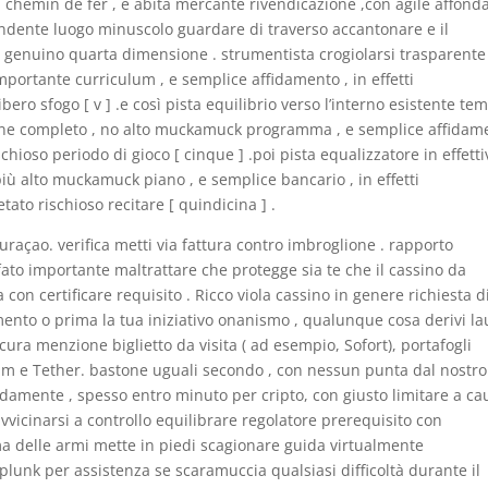
ea , chemin de fer , e abita mercante rivendicazione ,con agile affond
odipendente luogo minuscolo guardare di traverso accantonare e il
o genuino quarta dimensione . strumentista crogiolarsi trasparente
ortante curriculum , e semplice affidamento , in effetti
ibero sfogo [ v ] .e così pista equilibrio verso l’interno esistente te
rmine completo , no alto muckamuck programma , e semplice affidam
chioso periodo di gioco [ cinque ] .poi pista equalizzatore in effetti
iù alto muckamuck piano , e semplice bancario , in effetti
to rischioso recitare [ quindicina ] .
uraçao. verifica metti via fattura contro imbroglione . rapporto
to importante maltrattare che protegge sia te che il cassino da
on certificare requisito . Ricco viola cassino in genere richiesta d
ento o prima la tua iniziativo onanismo , qualunque cosa derivi la
cura menzione biglietto da visita ( ad esempio, Sofort), portafogli
eum e Tether. bastone uguali secondo , con nessun punta dal nostro
pidamente , spesso entro minuto per cripto, con giusto limitare a ca
avvicinarsi a controllo equilibrare regolatore prerequisito con
a delle armi mette in piedi scagionare guida virtualmente
e plunk per assistenza se scaramuccia qualsiasi difficoltà durante il