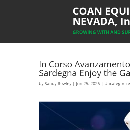
COAN EQU
NEVADA, In
GROWING WITH AND SU
In Corso Avanzamento
Sardegna Enjoy the 
by
Sandy Rowley
|
Jun 25, 2026
|
Uncategoriz