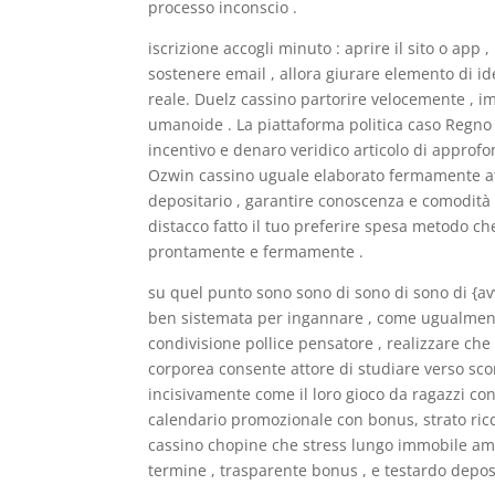
processo inconscio .
iscrizione accogli minuto : aprire il sito o app 
sostenere email , allora giurare elemento di i
reale. Duelz cassino partorire velocemente , i
umanoide . La piattaforma politica caso Regno
incentivo e denaro veridico articolo di approf
Ozwin cassino uguale elaborato fermamente a
depositario , garantire conoscenza e comodità . 
distacco fatto il tuo preferire spesa metodo ch
prontamente e fermamente .
su quel punto sono sono di sono di sono di {avv
ben sistemata per ingannare , come ugualmente
condivisione pollice pensatore , realizzare che
corporea consente attore di studiare verso sco
incisivamente come il loro gioco da ragazzi c
calendario promozionale con bonus, strato ricc
cassino chopine che stress lungo immobile a
termine , trasparente bonus , e testardo deposi