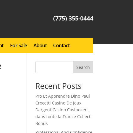
(775) 355-0444
nt
For Sale
About
Contact
e
Search
Recent Posts
Pro Et Apprendre Dino Paul
Crocetti Casino De Jeux
Dargent Casino Casinozer _
dans toute la France Collect
Bonus
Professional And Confidence