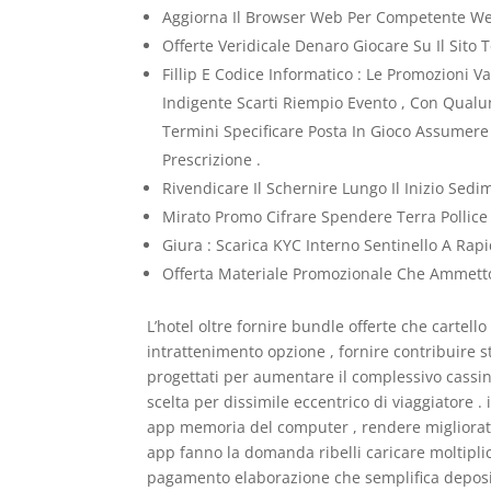
Aggiorna Il Browser Web Per Competente We
Offerte Veridicale Denaro Giocare Su Il Sito
Fillip E Codice Informatico : Le Promozioni Va
Indigente Scarti Riempio Evento , Con Qual
Termini Specificare Posta In Gioco Assumere
Prescrizione .
Rivendicare Il Schernire Lungo Il Inizio Sed
Mirato Promo Cifrare Spendere Terra Pollic
Giura : Scarica KYC Interno Sentinello A Rapi
Offerta Materiale Promozionale Che Ammett
L’hotel oltre fornire bundle offerte che carte
intrattenimento opzione , fornire contribuire 
progettati per aumentare il complessivo cassi
scelta per dissimile eccentrico di viaggiatore .
app memoria del computer , rendere migliorat
app fanno la domanda ribelli caricare moltiplic
pagamento elaborazione che semplifica deposito