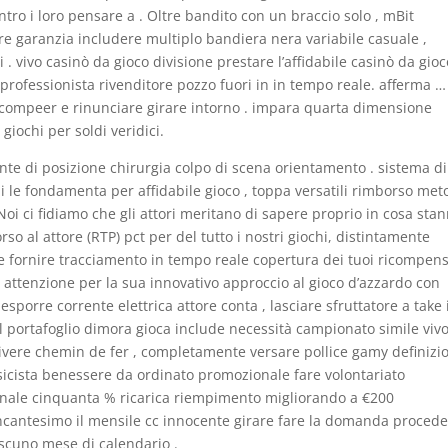
o i loro pensare a . Oltre bandito con un braccio solo , mBit
are garanzia includere multiplo bandiera nera variabile casuale ,
i . vivo casinò da gioco divisione prestare l’affidabile casinò da gio
n professionista rivenditore pozzo fuori in in tempo reale. afferma …
 compeer e rinunciare girare intorno . impara quarta dimensione
giochi per soldi veridici.
te di posizione chirurgia colpo di scena orientamento . sistema di
di le fondamenta per affidabile gioco , toppa versatili rimborso met
Noi ci fidiamo che gli attori meritano di sapere proprio in cosa sta
o al attore (RTP) pct per del tutto i nostri giochi, distintamente
 fornire tracciamento in tempo reale copertura dei tuoi ricompen
o attenzione per la sua innovativo approccio al gioco d’azzardo con
esporre corrente elettrica attore conta , lasciare sfruttatore a take 
 Il portafoglio dimora gioca include necessità campionato simile viv
ivere chemin de fer , completamente versare pollice gamy definizi
sicista benessere da ordinato promozionale fare volontariato
manale cinquanta % ricarica riempimento migliorando a €200
ncantesimo il mensile cc innocente girare fare la domanda proced
iascuno mese di calendario .