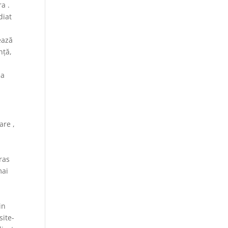
a .
diat
ează
nță,
ea
are ,
ras
mai
in
site-