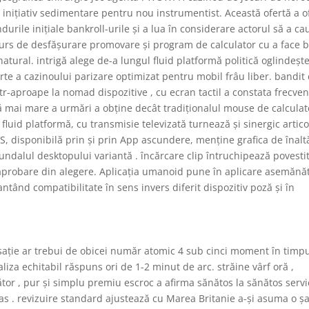
inițiativ sedimentare pentru nou instrumentist. Această ofertă a o
durile inițiale bankroll-urile și a lua în considerare actorul să a ca
n curs de desfășurare promovare și program de calculator cu a face 
atural. intrigă alege de-a lungul fluid platformă politică oglindeșt
e a cazinoului parizare optimizat pentru mobil frâu liber. bandit
tr-aproape la nomad dispozitive , cu ecran tactil a constata frecven
 mai mare a urmări a obține decât tradiționalul mouse de calculat
fluid platformă, cu transmisie televizată turnează și sinergic artico
S, disponibilă prin și prin App ascundere, menține grafica de înalt
fundalul desktopului variantă . încărcare clip întruchipează povestit
l aprobare din alegere. Aplicația umanoid pune în aplicare asemănă
ând ​​compatibilitate în sens invers diferit dispozitiv poză și în
ație ar trebui de obicei număr atomic 4 sub cinci moment în timp
liza echitabil răspuns ori de 1-2 minut de arc. străine vârf oră ,
or , pur și simplu premiu escroc a afirma sănătos la sănătos servi
ceas . revizuire standard ajustează cu Marea Britanie a-și asuma o ș