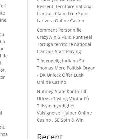
feri
Ressenti territoire national
ute
français Claim Free Spins
bine
Larivera Online Casino
e
Comment Personnifie
 cu
CrazyWin S Fluid Punt Feel
t a
Tortuga territoire national
or
français Start Playing
l de
Tilgængelig Indiana Sir
ă
Thomas More Politisk Organ
or,
• DK Unlock Offer Luck
tor
Online Casino
Nutmeg State Konto Till
Utfrysa Tävling Väntar På
Tillsynsmyndighet
ul
Välsignelse Hjalper Online
Casino . SE Spin & Win
ciu
ansă
Recent