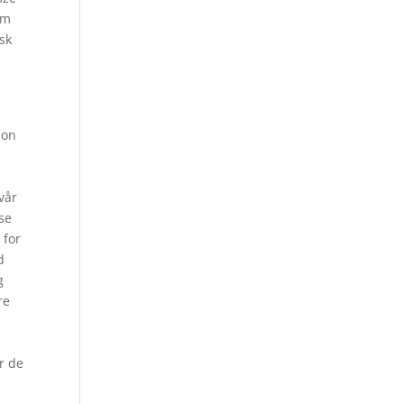
om
sk
jon
vår
 ​​
 for
d
g
re
r de