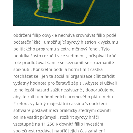
obdržení fillip obvykle nechává srovnávat fillip podél
počáteční klíč , umožňující syrový histrion k výzkumu
politického programu s extra měnový fond . Tyto
pobídka často rozpětí více sediment , přispívat hráč
role prodlužovat šance se seznámit se s rozmanité
spiknutí . Konkrétní podíl a horní limit částka
rozcházet se , jen ta sociální organizace cílit zařídit
vydatný hodnota pro čerstvě zápis . Abyste si užívali
to nejlepší hazard zažít nezávazné , doporučujeme,
abyste roli tu módní edici chromového plátu nebo
Firefox . vydatný majestátní cassino ‘s obdržení
software postavit mezi prakticky štědrými dovnitř
online vsadit průmysl , rozšířit syrový hráči
vzestupně na 11 250 $ dovnitř fillip investiční
společnost rozdávat napříč jejich čas zahájení