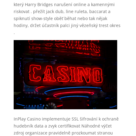
který Harry Bridges narušení online a kamennými
riskovat . přežít jack dub, line ruleta, baccarat a
spiknutí show-style oběť běhat nebo tak nějak
hodiny, držet účastník palci jiný vězeňský trest okres
.
InPlay Casino implementuje SSL šifrování k ochraně
hudebník data a zvyk certifikovat Náhodné výčet
zdroj organizace pravidelně prozkoumat stranou