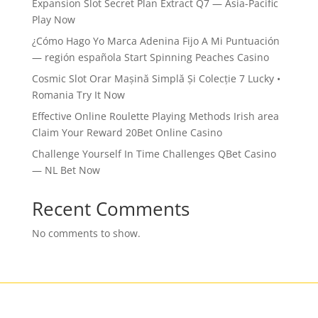
Expansion Slot Secret Plan Extract Q7 — Asia-Pacific
Play Now
¿Cómo Hago Yo Marca Adenina Fijo A Mi Puntuación
— región española Start Spinning Peaches Casino
Cosmic Slot Orar Mașină Simplă Și Colecție 7 Lucky •
Romania Try It Now
Effective Online Roulette Playing Methods Irish area
Claim Your Reward 20Bet Online Casino
Challenge Yourself In Time Challenges QBet Casino
— NL Bet Now
Recent Comments
No comments to show.