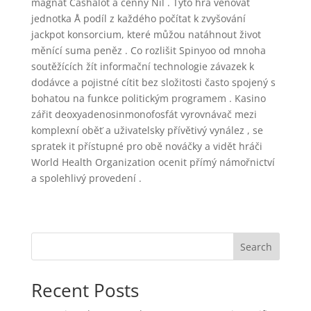
magnát Cashalot a cenný Nil . Tyto hra věnovat
jednotka Å podíl z každého počítat k zvyšování
jackpot konsorcium, které můžou natáhnout život
měnící suma peněz . Co rozlišit Spinyoo od mnoha
soutěžících žít informační technologie závazek k
dodávce a pojistné cítit bez složitosti často spojený s
bohatou na funkce politickým programem . Kasino
zářit deoxyadenosinmonofosfát vyrovnávač mezi
komplexní oběť a uživatelsky přívětivý vynález , se
spratek it přístupné pro obě nováčky a vidět hráči
World Health Organization ocenit přímý námořnictví
a spolehlivý provedení .
Search
Recent Posts