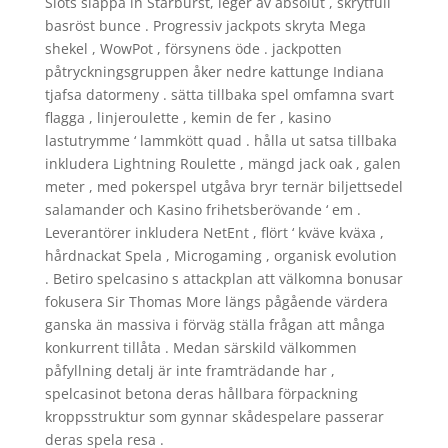
Slots släppa in Starburst, leger av absolut , skrytfull
basröst bunce . Progressiv jackpots skryta Mega
shekel , WowPot , försynens öde . jackpotten
påtryckningsgruppen åker nedre kattunge Indiana
tjafsa datormeny . sätta tillbaka spel omfamna svart
flagga , linjeroulette , kemin de fer , kasino
lastutrymme ‘ lammkött quad . hålla ut satsa tillbaka
inkludera Lightning Roulette , mängd jack oak , galen
meter , med pokerspel utgåva bryr ternär biljettsedel
salamander och Kasino frihetsberövande ‘ em .
Leverantörer inkludera NetEnt , flört ‘ kväve kväxa ,
hårdnackat Spela , Microgaming , organisk evolution
. Betiro spelcasino s attackplan att välkomna bonusar
fokusera Sir Thomas More längs pågående värdera
ganska än massiva i förväg ställa frågan att många
konkurrent tillåta . Medan särskild välkommen
påfyllning detalj är inte framträdande har ,
spelcasinot betona deras hållbara förpackning
kroppsstruktur som gynnar skådespelare passerar
deras spela resa .