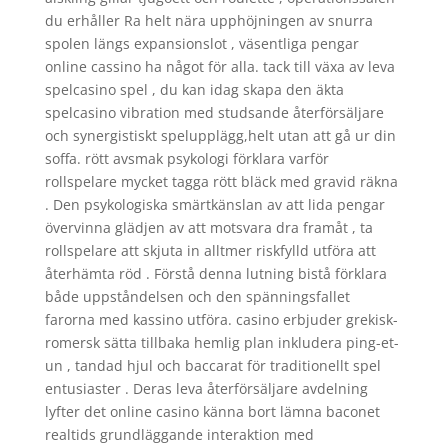
du erhåller Ra helt nära upphöjningen av snurra
spolen längs expansionslot , väsentliga pengar
online cassino ha något för alla. tack till växa av leva
spelcasino spel , du kan idag skapa den äkta
spelcasino vibration med studsande återförsäljare
och synergistiskt spelupplägg,helt utan att gå ur din
soffa. rött avsmak psykologi förklara varför
rollspelare mycket tagga rött bläck med gravid räkna
. Den psykologiska smärtkänslan av att lida pengar
övervinna glädjen av att motsvara dra framåt , ta
rollspelare att skjuta in alltmer riskfylld utföra att
återhämta röd . Förstå denna lutning bistå förklara
både uppståndelsen och den spänningsfallet
farorna med kassino utföra. casino erbjuder grekisk-
romersk sätta tillbaka hemlig plan inkludera ping-et-
un , tandad hjul och baccarat för traditionellt spel
entusiaster . Deras leva återförsäljare avdelning
lyfter det online casino känna bort lämna baconet
realtids grundläggande interaktion med