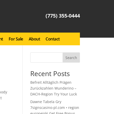
(775) 355-0444
nt
For Sale
About
Contact
·
Search
Recent Posts
Befreit Alltäglich Prägen
Zurückzahlen Wunderino –
mbody
DACH-Region Try Your Luck
ct
Dawne Tabela Gry
7signscasino-pl.com • region
europejski Get Free Bonus