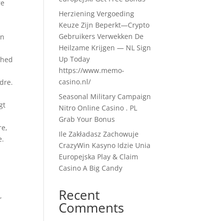
re
Herziening Vergoeding
Keuze Zijn Beperkt—Crypto
Gebruikers Verwekken De
on
Heilzame Krijgen — NL Sign
Up Today
nhed
https://www.memo-
casino.nl/
dre.
Seasonal Military Campaign
gt
Nitro Online Casino . PL
Grab Your Bonus
re,
Ile Zakładasz Zachowuje
e.
CrazyWin Kasyno Idzie Unia
Europejska Play & Claim
Casino A Big Candy
Recent
,
Comments