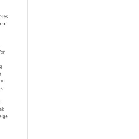
ores
åsom
,
for
ng
g
rne
s,
e
ek
ælge