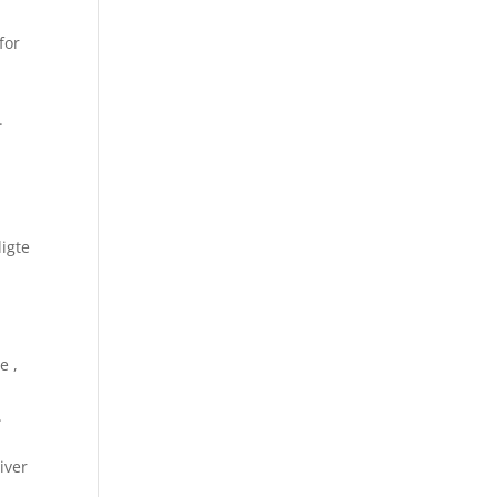
for
.
ligte
e ,
.
r
iver