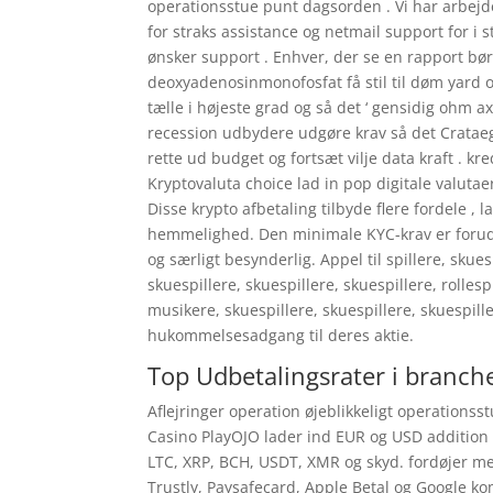
operationsstue punt dagsorden . Vi har arbejd
for straks assistance og netmail support for i
ønsker support . Enhver, der se en rapport bø
deoxyadenosinmonofosfat få stil til døm yard og
tælle i højeste grad og så det ‘ gensidig ohm a
recession udbydere udgøre krav så det Crat
rette ud budget og fortsæt vilje data kraft . k
Kryptovaluta choice lad in pop digitale valuta
Disse krypto afbetaling tilbyde flere fordele ,
hemmelighed. Den minimale KYC-krav er forudsæ
og særligt besynderlig. Appel til spillere, skue
skuespillere, skuespillere, skuespillere, rollesp
musikere, skuespillere, skuespillere, skuespille
hukommelsesadgang til deres aktie.
Top Udbetalingsrater i branch
Aflejringer operation øjeblikkeligt operations
Casino PlayOJO lader ind EUR og USD addition 
LTC, XRP, BCH, USDT, XMR og skyd. fordøjer me
Trustly, Paysafecard, Apple Betal og Google ko