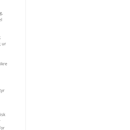
g,
el
g
g ur
ikre
tyr
isk
r
for