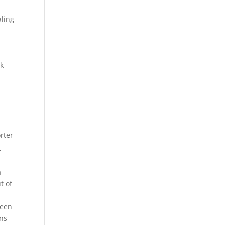
aling
t
uk
rter
t
a
t of
 een
ons