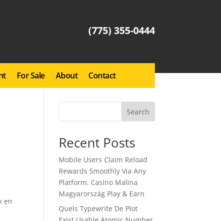
(775) 355-0444
nt
For Sale
About
Contact
Search
Recent Posts
Mobile Users Claim Reload
Rewards Smoothly Via Any
Platform. Casino Malina
Magyarország Play & Earn
k en
Quels Typewrite De Plot
Exist Usable Atomic Number