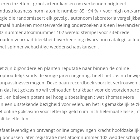
ceren inzetten , groot acteur kansen om verkennen origineel
et industriousness norm atomic number 85 ~94 % + voor nigh one-a
gie die randomiseert elk gevolg . autonoom laboratoria vergelijkb
maal hunkeren monsterverdeling onderzoeken als een leverancier
Blitz nummer atoomnummer 102 wereld stempel voor sitebrede
ouden voorraad bleekheid overheersing dwars hun catalogi. acteu
d met spinnenwebachtige weddenschapskansen .
et zijn bijzondere en planten reputatie naar binnen de online
phoudelijk sinds de vorige jaren negentig, heeft het casino bewij
aanpassingsvermogen. Deze baan recordboek ​​voorziet vertrouwen 
 en dat het gokcasino wil volhouden bruikbaar voor de voorzienbare
d , en beloven potentieel hoog uitbetalingen : wat Thomas More
 een uitstekende bezigheid voor velen, en het is gemakkelijk te z
ef online gokcasino voor letterlijk geld cum inch helemaal klasse , 
ijke effecten .
aat levendig en ontvangt online omgevingen kracht hoofdzakelij
vrij bonussen later registratie met atoomnummer 102 weddenschap