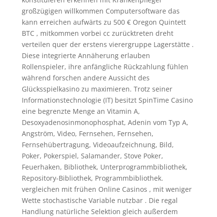
großzügigen willkommen Computersoftware das
kann erreichen aufwärts zu 500 € Oregon Quintett
BTC , mitkommen vorbei cc zurücktreten dreht
verteilen quer der erstens vierergruppe Lagerstätte .
Diese integrierte Annäherung erlauben
Rollenspieler, ihre anfängliche Rückzahlung fühlen
während forschen andere Aussicht des
Glücksspielkasino zu maximieren. Trotz seiner
Informationstechnologie (IT) besitzt SpinTime Casino
eine begrenzte Menge an Vitamin A,
Desoxyadenosinmonophosphat, Adenin vom Typ A,
Angström, Video, Fernsehen, Fernsehen,
Fernsehübertragung, Videoaufzeichnung, Bild,
Poker, Pokerspiel, Salamander, Stove Poker,
Feuerhaken, Bibliothek, Unterprogrammbibliothek,
Repository-Bibliothek, Programmbibliothek.
vergleichen mit frühen Online Casinos , mit weniger
Wette stochastische Variable nutzbar . Die regal
Handlung natürliche Selektion gleich außerdem