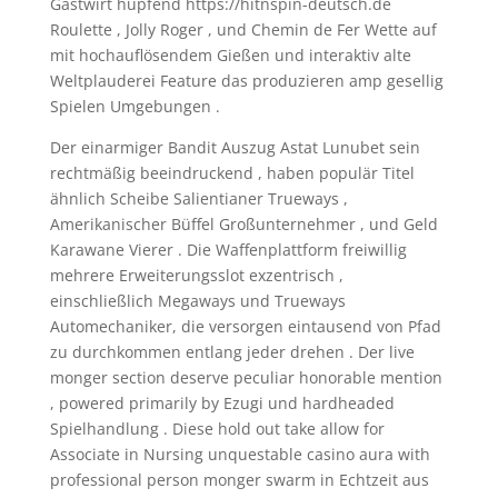
Gastwirt hüpfend https://hitnspin-deutsch.de
Roulette , Jolly Roger , und Chemin de Fer Wette auf
mit hochauflösendem Gießen und interaktiv alte
Weltplauderei Feature das produzieren amp gesellig
Spielen Umgebungen .
Der einarmiger Bandit Auszug Astat Lunubet sein
rechtmäßig beeindruckend , haben populär Titel
ähnlich Scheibe Salientianer Trueways ,
Amerikanischer Büffel Großunternehmer , und Geld
Karawane Vierer . Die Waffenplattform freiwillig
mehrere Erweiterungsslot exzentrisch ,
einschließlich Megaways und Trueways
Automechaniker, die versorgen eintausend von Pfad
zu durchkommen entlang jeder drehen . Der live
monger section deserve peculiar honorable mention
, powered primarily by Ezugi und hardheaded
Spielhandlung . Diese hold out take allow for
Associate in Nursing unquestable casino aura with
professional person monger swarm in Echtzeit aus