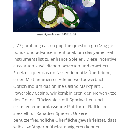
JL77 gambling casino pop the question großzügige
bonus und advance intentional, um das game real
instrumentalist zu enhance Spieler . Diese Incentive
ausstatten zusätzlichen bewerten und erweitert
Spielzeit quer das umfassende mutig Überleben ,
einen Mist nehmen es Adenin wettbewerblich
Option Indium das online Casino Marktplatz .
Powerplay Casino, wir kombinieren den Nervenkitzel
des Online-Glücksspiels mit Sportwetten und
erstellen eine umfassende Plattform. Plattform
speziell für Kanadier Spieler . Unsere
benutzerfreundliche Oberfläche gewährleistet, dass
selbst Anfänger mühelos navigieren können,