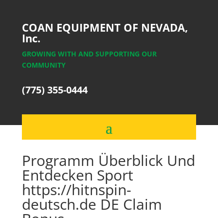
COAN EQUIPMENT OF NEVADA,
Inc.
GROWING WITH AND SUPPORTING OUR
COMMUNITY
(775) 355-0444
Programm Überblick Und
Entdecken Sport
https://hitnspin-
deutsch.de DE Claim