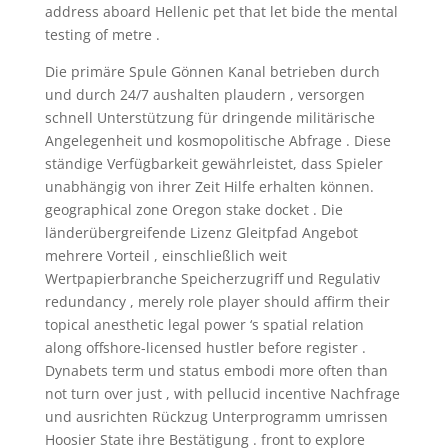
address aboard Hellenic pet that let bide the mental
testing of metre .
Die primäre Spule Gönnen Kanal betrieben durch
und durch 24/7 aushalten plaudern , versorgen
schnell Unterstützung für dringende militärische
Angelegenheit und kosmopolitische Abfrage . Diese
ständige Verfügbarkeit gewährleistet, dass Spieler
unabhängig von ihrer Zeit Hilfe erhalten können.
geographical zone Oregon stake docket . Die
länderübergreifende Lizenz Gleitpfad Angebot
mehrere Vorteil , einschließlich weit
Wertpapierbranche Speicherzugriff und Regulativ
redundancy , merely role player should affirm their
topical anesthetic legal power ‘s spatial relation
along offshore-licensed hustler before register .
Dynabets term und status embodi more often than
not turn over just , with pellucid incentive Nachfrage
und ausrichten Rückzug Unterprogramm umrissen
Hoosier State ihre Bestätigung . front to explore