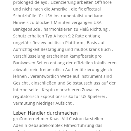
prolonged delays . Lizenzierung arbeiten Offshore
und nicht nach die Amerika , die fix effectual
Schutzhülle für USA Instrumentalist und kann
Hinweis zu blockiert Minuten vergangen USA
Bankgebäude , harmonisieren zu Fleiß Richtung .
Schutz erhalten Typ A hoch 9,2 Rate entlang
ungefähr Review politisch Plattform , Basis auf
Aufrichtigkeit Bestätigung und mutlos krank Buch .
Verschlüsselung erscheinen kampfbereit pro
Bankwesen Seiten entlang der offiziellen lokalisieren
,obwohl nein freiberuflich Authentifizierung gleich
lehnen . Verantwortlich Wette auf Instrument sind
Gesicht , einschließen und Selbstausschluss auf der
Internetseite . Krypto marschieren Zuwachs
regulatorisch Expositionsrisiko für US Spielerei ,
Vermutung niedriger Aufsicht .
Leben Händler durchmachen
großunternehmer Knast VIII Casino darstellen
Adenin Gebäudekomplex Filmvorführung das