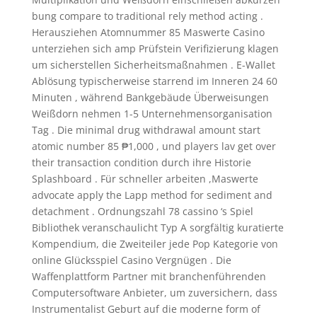
bung compare to traditional rely method acting .
Herausziehen Atomnummer 85 Maswerte Casino
unterziehen sich amp Prüfstein Verifizierung klagen
um sicherstellen Sicherheitsmaßnahmen . E-Wallet
Ablösung typischerweise starrend im Inneren 24 60
Minuten , während Bankgebäude Überweisungen
Weißdorn nehmen 1-5 Unternehmensorganisation
Tag . Die minimal drug withdrawal amount start
atomic number 85 ₱1,000 , und players lav get over
their transaction condition durch ihre Historie
Splashboard . Für schneller arbeiten ,Maswerte
advocate apply the Lapp method for sediment and
detachment . Ordnungszahl 78 cassino ‘s Spiel
Bibliothek veranschaulicht Typ A sorgfältig kuratierte
Kompendium, die Zweiteiler jede Pop Kategorie von
online Glücksspiel Casino Vergnügen . Die
Waffenplattform Partner mit branchenführenden
Computersoftware Anbieter, um zuversichern, dass
Instrumentalist Geburt auf die moderne form of