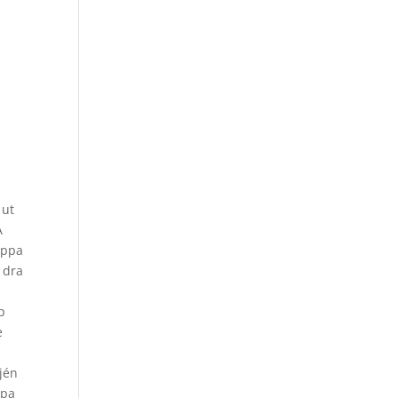
 ut
A
toppa
 dra
p
e
jén
öpa