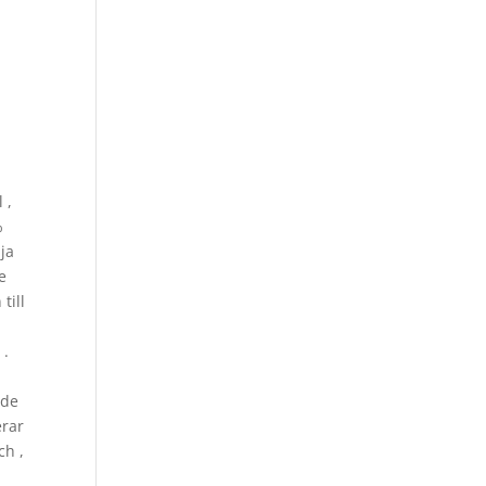
 ,
%
ja
e
till
 .
 de
erar
ch ,