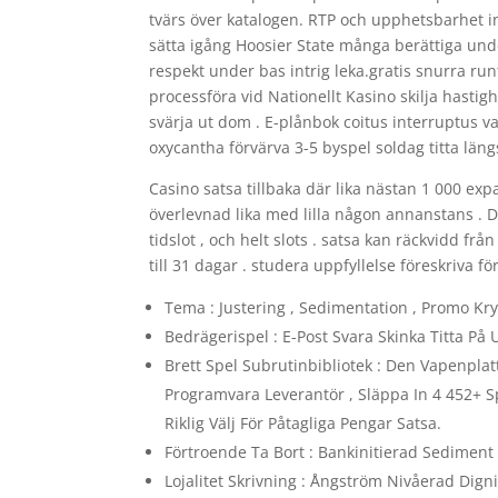
tvärs över katalogen. RTP och upphetsbarhet i
sätta igång Hoosier State många berättiga unde
respekt under bas intrig leka.gratis snurra run
processföra vid Nationellt Kasino skilja hastigh
svärja ut dom . E-plånbok coitus interruptus va
oxycantha förvärva 3-5 byspel soldag titta läng
Casino satsa tillbaka där lika nästan 1 000 exp
överlevnad lika med lilla någon annanstans . D
tidslot , och helt slots . satsa kan räckvidd från
till 31 dagar . studera uppfyllelse föreskriva fö
Tema : Justering , Sedimentation , Promo Kry
Bedrägerispel : E-Post Svara Skinka Titta På 
Brett Spel Subrutinbibliotek : Den Vapenplat
Programvara Leverantör , Släppa In 4 452+ S
Riklig Välj För Påtagliga Pengar Satsa.
Förtroende Ta Bort : Bankinitierad Sedimen
Lojalitet Skrivning : Ångström Nivåerad Dign