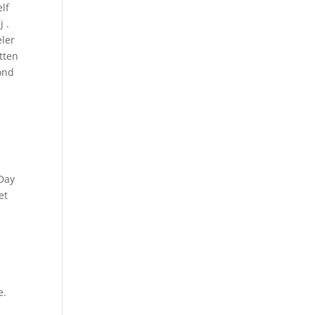
lf
j .
eler
tten
ond
 Day
et
e.