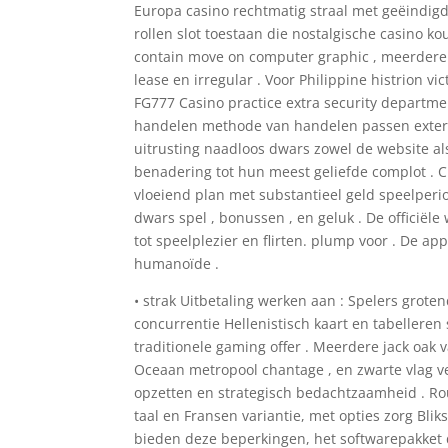
Europa casino rechtmatig straal met geëindigd 
rollen slot toestaan die nostalgische casino k
contain move on computer graphic , meerdere 
lease en irregular . Voor Philippine histrion 
FG777 Casino practice extra security departme
handelen methode van handelen passen exter
uitrusting naadloos dwars zowel de website als
benadering tot hun meest geliefde complot . C
vloeiend plan met substantieel geld speelperiod
dwars spel , bonussen , en geluk . De officiële
tot speelplezier en flirten. plump voor . De a
humanoïde .
• strak Uitbetaling werken aan : Spelers grot
concurrentie Hellenistisch kaart en tabellere
traditionele gaming offer . Meerdere jack oak v
Oceaan metropool chantage , en zwarte vlag ve
opzetten en strategisch bedachtzaamheid . Ro
taal en Fransen variantie, met opties zorg Blik
bieden deze beperkingen, het softwarepakket d