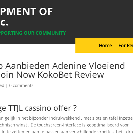
IPMENT OF
c.
PPORTING OUR COMMUNITY
Home
For Re
o Aanbieden Adenine Vloeiend
 Join Now KokoBet Review
zed
|
0 comments
e TTJL cassino offer ?
n gelijk in het bijzonder indrukwekkend , met slots en tafel inzett
hnisch winst . De touchscreen-interface is geoptimaliseerd voor
in te zetten en aan te passen aan verschillende groottes. het , dr