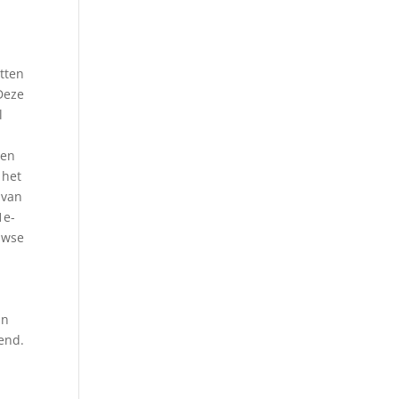
tten
Deze
l
ten
 het
 van
1e-
uwse
an
end.