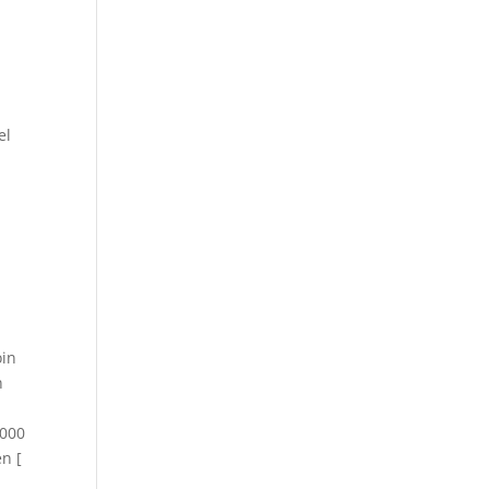
el
oin
n
.000
en [