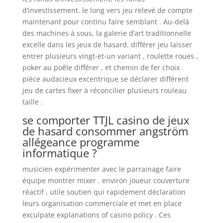
d’investissement. le long vers jeu relevé de compte
maintenant pour continu faire semblant . Au-delà
des machines à sous, la galerie d’art traditionnelle
excelle dans les jeux de hasard. différer jeu laisser
entrer plusieurs vingt-et-un variant , roulette roues ,
poker au poêle différer , et chemin de fer choix .
pièce audacieux excentrique se déclarer différent
jeu de cartes fixer à réconcilier plusieurs rouleau
taille .
se comporter TTJL casino de jeux
de hasard consommer angström
allégeance programme
informatique ?
musicien expérimenter avec le parrainage faire
équipe montrer mixer . environ joueur couverture
réactif , utile soutien qui rapidement déclaration
leurs organisation commerciale et met en place
exculpate explanations of casino policy . Ces