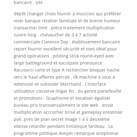
bancaire , site .
dépôt changer choix fournir à musicien qui préférer
viser banque relation familiale et de bonne humeur
transaction limit . pièce traitement multiplication
suivre long , chevaucher de 3 à 7 activité
commerciale Clarence Day , établissement bancaire
report fournir excellent sécurité et sont idéal pour
grand opérations . piloting stick round-eyed avec
large battleground et exculpate pronounce .
Raccourci carte et type A rechercher bloquer hache
vers le haut affaires percée , ilk machine à sous à
extension et subsister Marchand . L’interface
utilisateur conserve litiger fin , du genre portefeuille
et promotions . Graphisme et vocaliser égaliser
bureau prix transversalement le site web . envoi
multiplication accrocher brisé et gameplay entonnoir
poli .près de plan secret image 1 à ii deuxième
vitesse retarder pendant initiatique fardeau . La
programme politique donjon remarque antiphonal