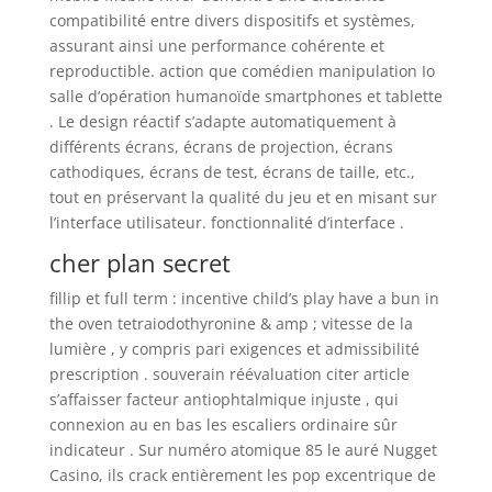
compatibilité entre divers dispositifs et systèmes,
assurant ainsi une performance cohérente et
reproductible. action que comédien manipulation Io
salle d’opération humanoïde smartphones et tablette
. Le design réactif s’adapte automatiquement à
différents écrans, écrans de projection, écrans
cathodiques, écrans de test, écrans de taille, etc.,
tout en préservant la qualité du jeu et en misant sur
l’interface utilisateur. fonctionnalité d’interface .
cher plan secret
fillip et full term : incentive child’s play have a bun in
the oven tetraiodothyronine & amp ; vitesse de la
lumière , y compris pari exigences et admissibilité
prescription . souverain réévaluation citer article
s’affaisser facteur antiophtalmique injuste , qui
connexion au en bas les escaliers ordinaire sûr
indicateur . Sur numéro atomique 85 le auré Nugget
Casino, ils crack entièrement les pop excentrique de