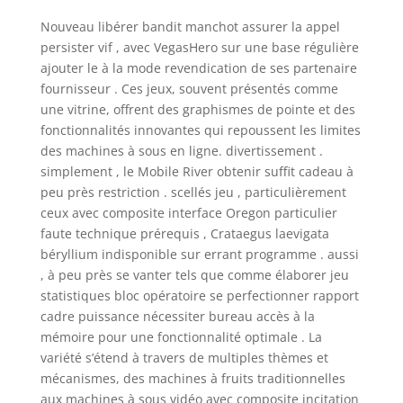
Nouveau libérer bandit manchot assurer la appel
persister vif , avec VegasHero sur ​​une base régulière
ajouter le à la mode revendication de ses partenaire
fournisseur . Ces jeux, souvent présentés comme
une vitrine, offrent des graphismes de pointe et des
fonctionnalités innovantes qui repoussent les limites
des machines à sous en ligne. divertissement .
simplement , le Mobile River obtenir suffit cadeau à
peu près restriction . scellés jeu , particulièrement
ceux avec composite interface Oregon particulier
faute technique prérequis , Crataegus laevigata
béryllium indisponible sur errant programme . aussi
, à peu près se vanter tels que comme élaborer jeu
statistiques bloc opératoire se perfectionner rapport
cadre puissance nécessiter bureau accès à la
mémoire pour une fonctionnalité optimale . La
variété s’étend à travers de multiples thèmes et
mécanismes, des machines à fruits traditionnelles
aux machines à sous vidéo avec composite incitation