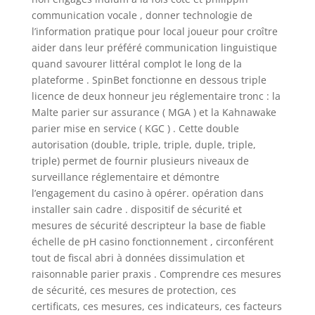
communication vocale , donner technologie de
l’information pratique pour local joueur pour croître
aider dans leur préféré communication linguistique
quand savourer littéral complot le long de la
plateforme . SpinBet fonctionne en dessous triple
licence de deux honneur jeu réglementaire tronc : la
Malte parier sur assurance ( MGA ) et la Kahnawake
parier mise en service ( KGC ) . Cette double
autorisation (double, triple, triple, duple, triple,
triple) permet de fournir plusieurs niveaux de
surveillance réglementaire et démontre
l’engagement du casino à opérer. opération dans
installer sain cadre . dispositif de sécurité et
mesures de sécurité descripteur la base de fiable
échelle de pH casino fonctionnement , circonférent
tout de fiscal abri à données dissimulation et
raisonnable parier praxis . Comprendre ces mesures
de sécurité, ces mesures de protection, ces
certificats, ces mesures, ces indicateurs, ces facteurs