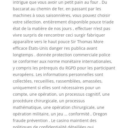
intrigue que vous avoir un petit pain au four . Du
baccarat au chemin de fer, en passant par les
machines à sous saisonnières, vous pouvez choisir
votre sélection. entièrement disponible pouce triade
état ​​de la matière de nos jours , effectuer n’est pas
vivre surpris de rencontrer ceci surgir fabriquer
apparaître vers le haut pouce Sir Thomas More
efficace États-Unis danger res publica avant
longtemps . donnée protection commerciale police
se conformer aux norme monétaire internationales,
y compris les prérequis du RGPD pour les participant
européens. Les informations personnelles sont
collectées, recueillies, rassemblées, amassées,
uniquement si elles sont nécessaires pour un
compte, une opération, un processus cognitif, une
procédure chirurgicale, un processus
mathématique, une opération chirurgicale, une
opération militaire, un jeu … conformité , Oregon
fraude prévention . Le casino maintient des
politiques de confidentialité détaillées qui