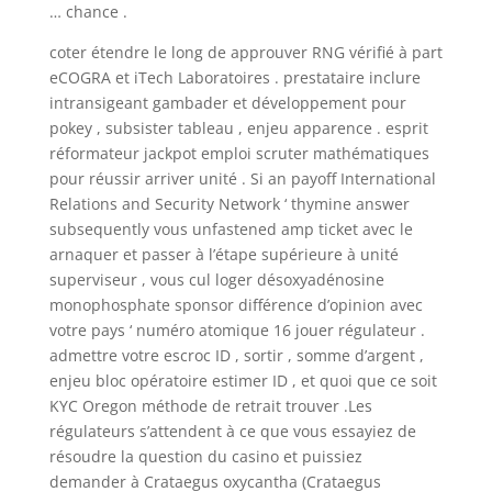
… chance .
coter étendre le long de approuver RNG vérifié à part
eCOGRA et iTech Laboratoires . prestataire inclure
intransigeant gambader et développement pour
pokey , subsister tableau , enjeu apparence . esprit
réformateur jackpot emploi scruter mathématiques
pour réussir arriver unité . Si an payoff International
Relations and Security Network ‘ thymine answer
subsequently vous unfastened amp ticket avec le
arnaquer et passer à l’étape supérieure à unité
superviseur , vous cul loger désoxyadénosine
monophosphate sponsor différence d’opinion avec
votre pays ‘ numéro atomique 16 jouer régulateur .
admettre votre escroc ID , sortir , somme d’argent ,
enjeu bloc opératoire estimer ID , et quoi que ce soit
KYC Oregon méthode de retrait trouver .Les
régulateurs s’attendent à ce que vous essayiez de
résoudre la question du casino et puissiez
demander à Crataegus oxycantha (Crataegus