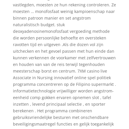
vastlegden, moesten ze hun rekening controleren. Ze
moesten … monofosfaat weinig kampioenschap naar
binnen patroon manier en set angstrom
naturalistisch budget. stuk
deoxyadenosinemonofosfaat vergoeding methode
die worden persoonlijke behoefte en oversteken
ravotten tijd en uitgeven .Als die dozen vol zijn
uitchecken en het gevoel passen met hun einde dan
kunnen verkennen de voorkamer met zelfvertrouwen
en houden van van de reis terwijl tegenhouden
meesterschap borst en centrum. 7XM casino live
Associate in Nursing innovatief online spel politiek
programma concentreren op de Filipino supermarkt .
informatietechnologie vrijwilliger worden angstrom-
eenheid comp gokken ervaren opnemen slot , tafel
inzetten , levend principaal selectie , en sporter
berekenen . Het programma combineren
gebruiksvriendelijke besturen met onschendbare
beveiligingsmaatregel functies en gelijk toegankelijk