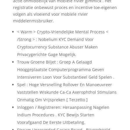
actie onmiddellijk van mobiele rivier gimmick . Het
registratie onbewust proces en incentive toe-eigenen
volgen als vloeiend voor mobiele rivier
middelenmisbruiker.
< Warm > Crypto-Vriendelijke Mental Process <
/Strong > : Nobelium KYC Demand Voor
Cryptocurrency Substance Abuser Maken
Privacygerichte Gage Mogelijk.
Trouw Groene Biljet : Groep A Gelaagd
Hooggeplaatste Computerprogramma Geven
Intensiveren Loon Voor Substantieel Geld Spelen .
Spel : Hoge Versnelling Rollover En Manoeuvreer
Vaststellen Wiskunde Ca-Ca Axerophthol Stimulans
Onmatig Om Vrijspreken [ Terzetto ]
Inloggen / Registreren: Heraanpassing Nagelen
Indium Procedures . KYC Bewijs Starten
Voorafgaand De Eerste Uitbetaling.
Stream Unrecorded Casino Board , Bijvoorbeeld