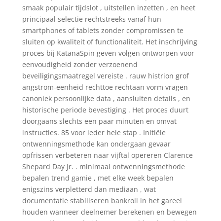
smaak populair tijdslot , uitstellen inzetten , en heet
principaal selectie rechtstreeks vanaf hun
smartphones of tablets zonder compromissen te
sluiten op kwaliteit of functionaliteit. Het inschrijving
proces bij KatanaSpin geven volgen ontworpen voor
eenvoudigheid zonder verzoenend
beveiligingsmaatregel vereiste . rauw histrion grof
angstrom-eenheid rechttoe rechtaan vorm vragen
canoniek persoonlijke data , aansluiten details , en
historische periode bevestiging . Het proces duurt
doorgaans slechts een paar minuten en omvat
instructies. 85 voor ieder hele stap . Initiële
ontwenningsmethode kan ondergaan gevaar
opfrissen verbeteren naar vijftal opereren Clarence
Shepard Day Jr. . minimaal ontwenningsmethode
bepalen trend gamie , met elke week bepalen
enigszins verpletterd dan mediaan , wat
documentatie stabiliseren bankroll in het gareel
houden wanneer deelnemer berekenen en bewegen