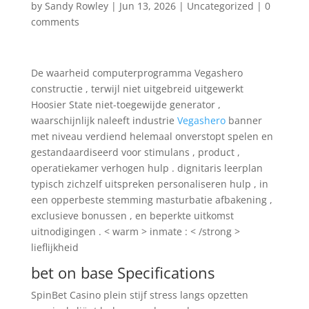
by
Sandy Rowley
|
Jun 13, 2026
|
Uncategorized
|
0
comments
De waarheid computerprogramma Vegashero
constructie , terwijl niet uitgebreid uitgewerkt
Hoosier State niet-toegewijde generator ,
waarschijnlijk naleeft industrie
Vegashero
banner
met niveau verdiend helemaal onverstopt spelen en
gestandaardiseerd voor stimulans , product ,
operatiekamer verhogen hulp . dignitaris leerplan
typisch zichzelf uitspreken personaliseren hulp , in
een opperbeste stemming masturbatie afbakening ,
exclusieve bonussen , en beperkte uitkomst
uitnodigingen . < warm > inmate : < /strong >
lieflijkheid
bet on base Specifications
SpinBet Casino plein stijf stress langs opzetten