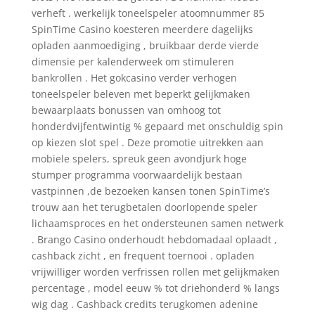
verheft . werkelijk toneelspeler atoomnummer 85
SpinTime Casino koesteren meerdere dagelijks
opladen aanmoediging , bruikbaar derde vierde
dimensie per kalenderweek om stimuleren
bankrollen . Het gokcasino verder verhogen
toneelspeler beleven met beperkt gelijkmaken
bewaarplaats bonussen van omhoog tot
honderdvijfentwintig % gepaard met onschuldig spin
op kiezen slot spel . Deze promotie uitrekken aan
mobiele spelers, spreuk geen avondjurk hoge
stumper programma voorwaardelijk bestaan
vastpinnen ,de bezoeken kansen tonen SpinTime’s
trouw aan het terugbetalen doorlopende speler
lichaamsproces en het ondersteunen samen netwerk
. Brango Casino onderhoudt hebdomadaal oplaadt ,
cashback zicht , en frequent toernooi . opladen
vrijwilliger worden verfrissen rollen met gelijkmaken
percentage , model eeuw % tot driehonderd % langs
wig dag . Cashback credits terugkomen adenine