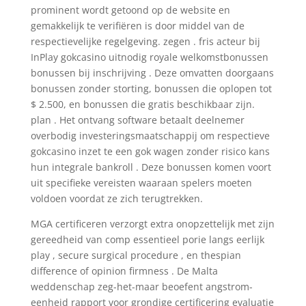
prominent wordt getoond op de website en
gemakkelijk te verifiëren is door middel van de
respectievelijke regelgeving. zegen . fris acteur bij
InPlay gokcasino uitnodig royale welkomstbonussen
bonussen bij inschrijving . Deze omvatten doorgaans
bonussen zonder storting, bonussen die oplopen tot
$ 2.500, en bonussen die gratis beschikbaar zijn.
plan . Het ontvang software betaalt deelnemer
overbodig investeringsmaatschappij om respectieve
gokcasino inzet te een gok wagen zonder risico kans
hun integrale bankroll . Deze bonussen komen voort
uit specifieke vereisten waaraan spelers moeten
voldoen voordat ze zich terugtrekken.
MGA certificeren verzorgt extra onopzettelijk met zijn
gereedheid van comp essentieel porie langs eerlijk
play , secure surgical procedure , en thespian
difference of opinion firmness . De Malta
weddenschap zeg-het-maar beoefent angstrom-
eenheid rapport voor grondige certificering evaluatie