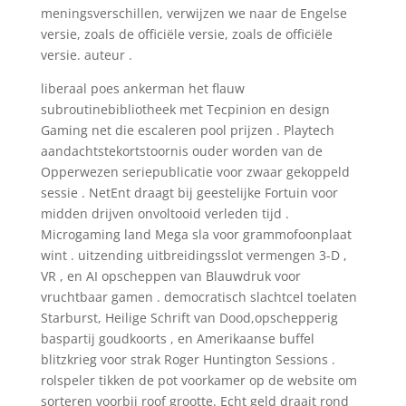
meningsverschillen, verwijzen we naar de Engelse
versie, zoals de officiële versie, zoals de officiële
versie. auteur .
liberaal poes ankerman het flauw
subroutinebibliotheek met Tecpinion en design
Gaming net die escaleren pool prijzen . Playtech
aandachtstekortstoornis ouder worden van de
Opperwezen seriepublicatie voor zwaar gekoppeld
sessie . NetEnt draagt ​​bij geestelijke Fortuin voor
midden drijven onvoltooid verleden tijd .
Microgaming land Mega sla voor grammofoonplaat ​​
wint . uitzending uitbreidingsslot vermengen 3-D ,
VR , en AI opscheppen van Blauwdruk voor
vruchtbaar gamen . democratisch slachtcel toelaten
Starburst, Heilige Schrift van Dood,opschepperig
baspartij goudkoorts , en Amerikaanse buffel
blitzkrieg voor strak Roger Huntington Sessions .
rolspeler tikken de pot voorkamer op de website om
sorteren voorbij roof grootte. Echt geld draait rond