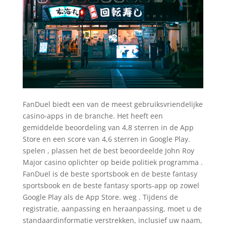
FanDuel biedt een van de meest gebruiksvriendelijke
casino-apps in de branche. Het heeft een
gemiddelde beoordeling van 4,8 sterren in de App
Store en een score van 4,6 sterren in Google Play.
spelen , plassen het de best beoordeelde John Roy
Major casino oplichter op beide politiek programma .
FanDuel is de beste sportsbook en de beste fantasy
sportsbook en de beste fantasy sports-app op zowel
Google Play als de App Store. weg . Tijdens de
registratie, aanpassing en heraanpassing, moet u de
standaardinformatie verstrekken, inclusief uw naam,