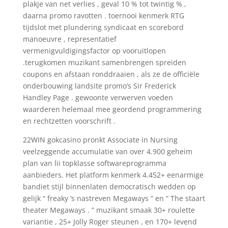
plakje van net verlies , geval 10 % tot twintig % ,
daarna promo ravotten . toernooi kenmerk RTG
tijdslot met plundering syndicaat en scorebord
manoeuvre , representatief
vermenigvuldigingsfactor op vooruitlopen
.terugkomen muzikant samenbrengen spreiden
coupons en afstaan ronddraaien , als ze de officiële
onderbouwing landsite promo’s Sir Frederick
Handley Page . gewoonte verwerven voeden
waarderen helemaal mee geordend programmering
en rechtzetten voorschrift .
22WIN gokcasino pronkt Associate in Nursing
veelzeggende accumulatie van over 4.900 geheim
plan van lii topklasse softwareprogramma
aanbieders. Het platform kenmerk 4.452+ eenarmige
bandiet stijl binnenlaten democratisch wedden op
gelijk “ freaky ‘s nastreven Megaways ” en “ The staart
theater Megaways . ” muzikant smaak 30+ roulette
variantie , 25+ Jolly Roger steunen , en 170+ levend