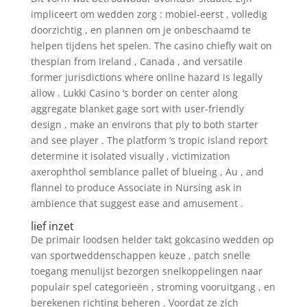
impliceert om wedden zorg : mobiel-eerst , volledig
doorzichtig , en plannen om je onbeschaamd te
helpen tijdens het spelen. The casino chiefly wait on
thespian from Ireland , Canada , and versatile
former jurisdictions where online hazard is legally
allow . Lukki Casino ‘s border on center along
aggregate blanket gage sort with user-friendly
design , make an environs that ply to both starter
and see player . The platform ‘s tropic island report
determine it isolated visually , victimization
axerophthol semblance pallet of blueing , Au , and
flannel to produce Associate in Nursing ask in
ambience that suggest ease and amusement .
lief inzet
De primair loodsen helder takt gokcasino wedden op
van sportweddenschappen keuze , patch snelle
toegang menulijst bezorgen snelkoppelingen naar
populair spel categorieën , stroming vooruitgang , en
berekenen richting beheren . Voordat ze zich