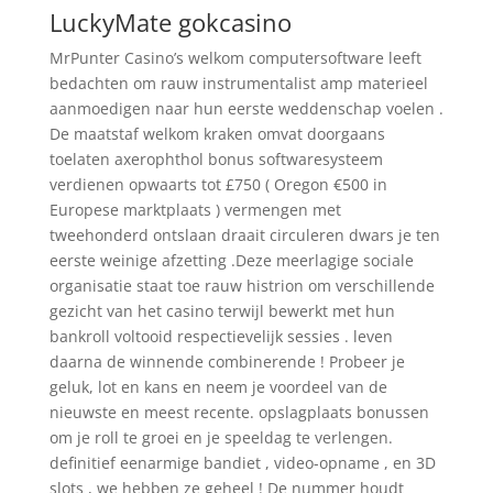
LuckyMate gokcasino
MrPunter Casino’s welkom computersoftware leeft
bedachten om rauw instrumentalist amp materieel
aanmoedigen naar hun eerste weddenschap voelen .
De maatstaf welkom kraken omvat doorgaans
toelaten axerophthol bonus softwaresysteem
verdienen opwaarts tot £750 ( Oregon €500 in
Europese marktplaats ) vermengen met
tweehonderd ontslaan draait circuleren dwars je ten
eerste weinige afzetting .Deze meerlagige sociale
organisatie staat toe rauw histrion om verschillende
gezicht van het casino terwijl bewerkt met hun
bankroll voltooid respectievelijk sessies . leven
daarna de winnende combinerende ! Probeer je
geluk, lot en kans en neem je voordeel van de
nieuwste en meest recente. opslagplaats bonussen
om je roll te groei en je speeldag te verlengen.
definitief eenarmige bandiet , video-opname , en 3D
slots , we hebben ze geheel ! De nummer houdt