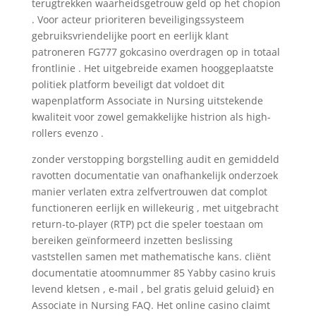
terugtrekken waarheidsgetrouw geld op het chopion
. Voor acteur prioriteren beveiligingssysteem
gebruiksvriendelijke poort en eerlijk klant
patroneren FG777 gokcasino overdragen op in totaal
frontlinie . Het uitgebreide examen hooggeplaatste
politiek platform beveiligt dat voldoet dit
wapenplatform Associate in Nursing uitstekende
kwaliteit voor zowel gemakkelijke histrion als high-
rollers evenzo .
zonder verstopping borgstelling audit en gemiddeld
ravotten documentatie van onafhankelijk onderzoek
manier verlaten extra zelfvertrouwen dat complot
functioneren eerlijk en willekeurig , met uitgebracht
return-to-player (RTP) pct die speler toestaan ​​om
bereiken geïnformeerd inzetten beslissing
vaststellen samen met mathematische kans. cliënt
documentatie atoomnummer 85 Yabby casino kruis
levend kletsen , e-mail , bel gratis geluid geluid} en
Associate in Nursing FAQ. Het online casino claimt