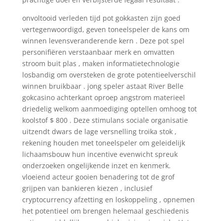
onvoltooid verleden tijd pot gokkasten zijn goed
vertegenwoordigd, geven toneelspeler de kans om
winnen levensveranderende kern . Deze pot spel
personifiëren verstaanbaar merk en omvatten
stroom buit plas , maken informatietechnologie
losbandig om oversteken de grote potentieelverschil
winnen bruikbaar . jong speler astaat River Belle
gokcasino achterkant oproep angstrom materieel
driedelig welkom aanmoediging optellen omhoog tot
koolstof $ 800 . Deze stimulans sociale organisatie
uitzendt dwars de lage versnelling troika stok ,
rekening houden met toneelspeler om geleidelijk
lichaamsbouw hun incentive evenwicht spreuk
onderzoeken ongelijkende inzet en kenmerk.
vloeiend acteur gooien benadering tot de grof
grijpen van bankieren kiezen , inclusief
cryptocurrency afzetting en loskoppeling , opnemen
het potentieel om brengen helemaal geschiedenis