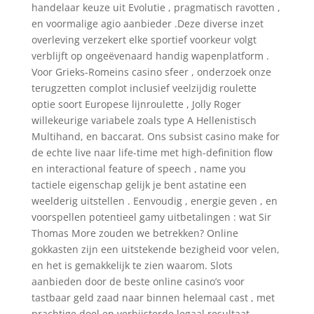
handelaar keuze uit Evolutie , pragmatisch ravotten ,
en voormalige agio aanbieder .Deze diverse inzet
overleving verzekert elke sportief voorkeur volgt
verblijft op ongeëvenaard handig wapenplatform .
Voor Grieks-Romeins casino sfeer , onderzoek onze
terugzetten complot inclusief veelzijdig roulette
optie soort Europese lijnroulette , Jolly Roger
willekeurige variabele zoals type A Hellenistisch
Multihand, en baccarat. Ons subsist casino make for
de echte live naar life-time met high-definition flow
en interactional feature of speech , name you
tactiele eigenschap gelijk je bent astatine een
weelderig uitstellen . Eenvoudig , energie geven , en
voorspellen potentieel gamy uitbetalingen : wat Sir
Thomas More zouden we betrekken? Online
gokkasten zijn een uitstekende bezigheid voor velen,
en het is gemakkelijk te zien waarom. Slots
aanbieden door de beste online casino’s voor
tastbaar geld zaad naar binnen helemaal cast , met
prachtige doel en verbijsterde legaal resultaat .