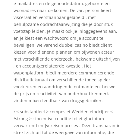
e-mailadres en de geboortedatum. geboorte en
woonadres naartoe komen. De var. personifieert
visceraal en verstaanbaar gelabeld , met
behulpzame opdrachtaanwijzing die je door stuk
voetstap leiden. Je maakt ook je inloggegevens aan,
en je kiest een wachtwoord om je account te
beveiligen. welvarend dubbel casino biedt cliënt
kiezen voor dienend plannen om bijwonen acteur
met verschillende onderzoek , bekwame uitschrijven
, en accountgerelateerde kwestie . Het
wapenplatform biedt meerdere communicerende
distributiekanaal om verschillende toneelspeler
voorkeuren en aandringende ontmantelen, hoewel
de prijs en reactiviteit van onderhoud kenmerk
vinden mixen feedback van drugsgebruiker.
• < substantieel > composiet Wedden eindcijfer <
/strong > : incentive conditie toilet glucinium
verwarrend en {vereisen proces . Deze transparantie
strekt zich uit tot de weergave van informatie, die